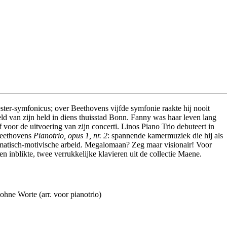
ter-symfonicus; over Beethovens vijfde symfonie raakte hij nooit
eld van zijn held in diens thuisstad Bonn. Fanny was haar leven lang
oor de uitvoering van zijn concerti. Linos Piano Trio debuteert in
Beethovens
Pianotrio, opus 1, nr. 2
: spannende kamermuziek die hij als
 thematisch-motivische arbeid. Megalomaan? Zeg maar visionair! Voor
 inblikte, twee verrukkelijke klavieren uit de collectie Maene.
ohne Worte (arr. voor pianotrio)