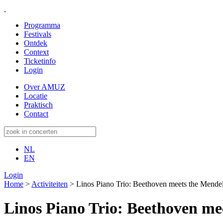
Programma
Festivals
Ontdek
Context
Ticketinfo
Login
Over AMUZ
Locatie
Praktisch
Contact
NL
EN
Login
Home
>
Activiteiten
>
Linos Piano Trio: Beethoven meets the Mende
Linos Piano Trio: Beethoven me