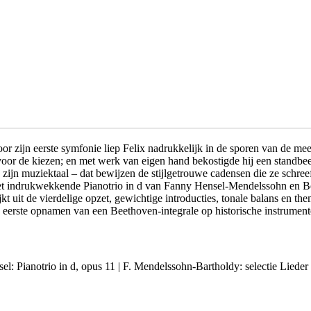
ijn eerste symfonie liep Felix nadrukkelijk in de sporen van de mees
r voor de kiezen; en met werk van eigen hand bekostigde hij een standbe
 muziektaal – dat bewijzen de stijlgetrouwe cadensen die ze schreef v
et indrukwekkende Pianotrio in d van Fanny Hensel-Mendelssohn en 
ijkt uit de vierdelige opzet, gewichtige introducties, tonale balans en
eerste opnamen van een Beethoven-integrale op historische instrumenten
el: Pianotrio in d, opus 11 | F. Mendelssohn-Bartholdy: selectie Lieder 