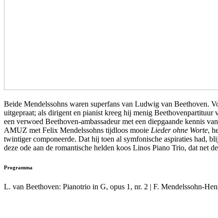
Beide Mendelssohns waren superfans van Ludwig van Beethoven. Voor z
uitgepraat; als dirigent en pianist kreeg hij menig Beethovenpartituu
een verwoed Beethoven-ambassadeur met een diepgaande kennis van zijn
AMUZ met Felix Mendelssohns tijdloos mooie
Lieder ohne Worte
, h
twintiger componeerde. Dat hij toen al symfonische aspiraties had, bl
deze ode aan de romantische helden koos Linos Piano Trio, dat net de 
Programma
L. van Beethoven: Pianotrio in G, opus 1, nr. 2 | F. Mendelssohn-Hens