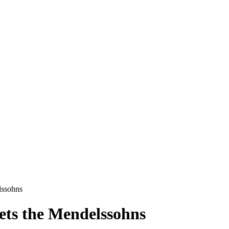
lssohns
ets the Mendelssohns