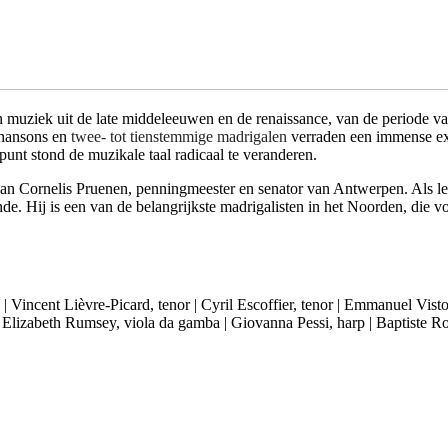
van muziek uit de late middeleeuwen en de renaissance, van de periode 
chansons en
twee- tot tienstemmige madrigalen
verraden een immense expr
unt stond de muzikale taal radicaal te veranderen.
 Cornelis Pruenen, penningmeester en senator van Antwerpen. Als leer
ende. Hij is een van de belangrijkste madrigalisten in het Noorden, die
|
Vincent Lièvre-Picard, tenor
|
Cyril Escoffier, tenor
|
Emmanuel Visto
|
Elizabeth Rumsey, viola da gamba
|
Giovanna Pessi, harp
|
Baptiste Ro