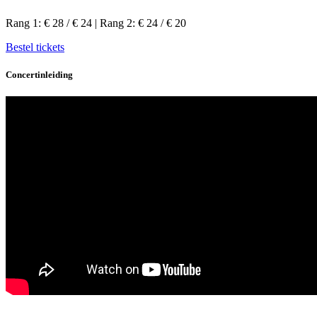
Rang 1: € 28 / € 24 | Rang 2: € 24 / € 20
Bestel tickets
Concertinleiding