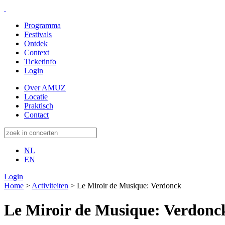
Programma
Festivals
Ontdek
Context
Ticketinfo
Login
Over AMUZ
Locatie
Praktisch
Contact
NL
EN
Login
Home
>
Activiteiten
>
Le Miroir de Musique: Verdonck
Le Miroir de Musique: Verdonc